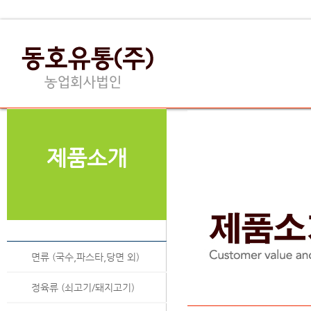
제품소개
면류 (국수,파스타,당면 외)
정육류 (쇠고기/돼지고기)