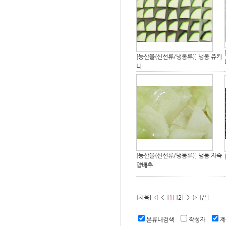
[농산물(신선류/냉동류)]
냉동 쥬키
니
[농산물(신선류/냉동류)]
냉동 자숙
양배추
[처음] ◁ ＜ [
1
]
[2]
＞
▷ [끝]
분류내검색
작성자