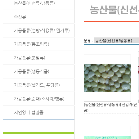
농산물(신선류/냉동류)
수산류
가공품류(설탕/식용류/ 밀가루)
분류 :
가공품류(통조림류)
가공품류(분말류)
가공품류(냉동식품)
가공품류(샐러드, 푸딩류)
가공품류(순대/소시지/햄류)
[농산물(신선류/냉동류)]
깐감자(진
공)
지연양파 껍질즙