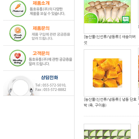
[농산물(신선류/냉동류)]
새송이버
섯
[농산물(신선류/냉동류)]
냉동 단호
박 (죽, 구이용)