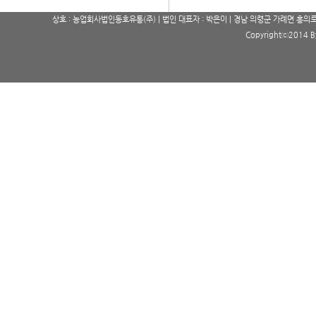
상호 : 농업회사법인동호유통(주) | 법인 대표자 : 박은이 | 경남 의령군 가례면 홍의로 191 | 고
Copyrightⓒ2014 By 