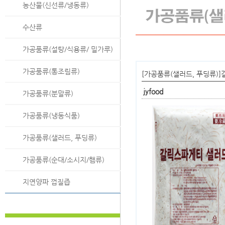
농산물(신선류/냉동류)
수산류
가공품류(설탕/식용류/ 밀가루)
가공품류(통조림류)
[가공품류(샐러드, 푸딩류)]
jyfood
가공품류(분말류)
가공품류(냉동식품)
가공품류(샐러드, 푸딩류)
가공품류(순대/소시지/햄류)
지연양파 껍질즙