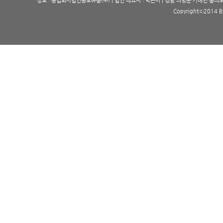
상호 : 농업회사법인동호유통(주) | 법인 대표자 : 박은이 | 경남 의령군 가례면 홍의로 191 | 고
Copyrightⓒ2014 By 