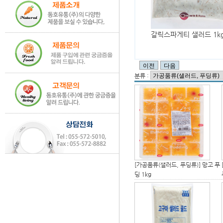
갈릭스파게티 샐러드 1k
분류 :
[가공품류(샐러드, 푸딩류)]
망고 푸
딩 1kg