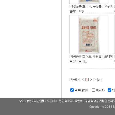
[가공품류(샐러드, 푸딩류)]
고구마
샐러드 1kg
[가공품류(샐러드, 푸딩류)]
포테이
토 샐러드 1kg
[처음] ◁ ＜ [
1
] ＞ ▷ [끝]
분류내검색
작성자
상호 : 농업회사법인동호유통(주) | 법인 대표자 : 박은이 | 경남 의령군 가례면 홍의로 191 | 고
Copyrightⓒ2014 By 