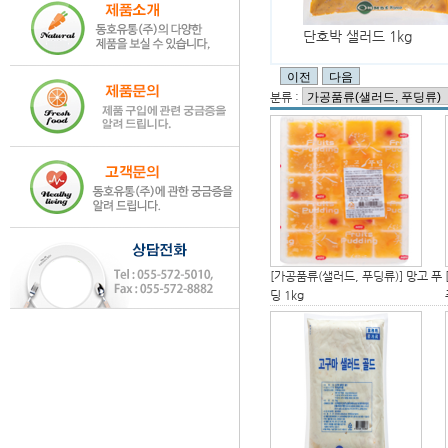
단호박 샐러드 1kg
분류 :
[가공품류(샐러드, 푸딩류)]
망고 푸
딩 1kg