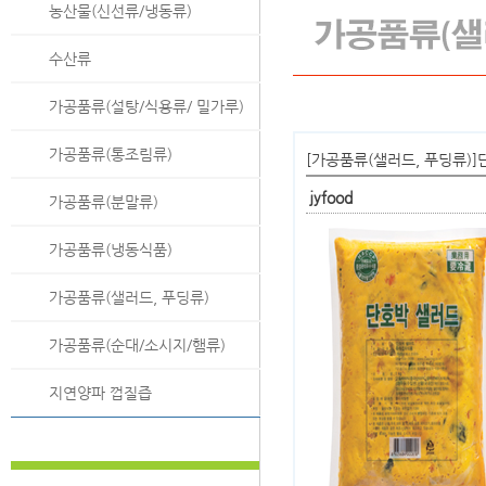
농산물(신선류/냉동류)
수산류
가공품류(설탕/식용류/ 밀가루)
가공품류(통조림류)
[가공품류(샐러드, 푸딩류)]
jyfood
가공품류(분말류)
가공품류(냉동식품)
가공품류(샐러드, 푸딩류)
가공품류(순대/소시지/햄류)
지연양파 껍질즙