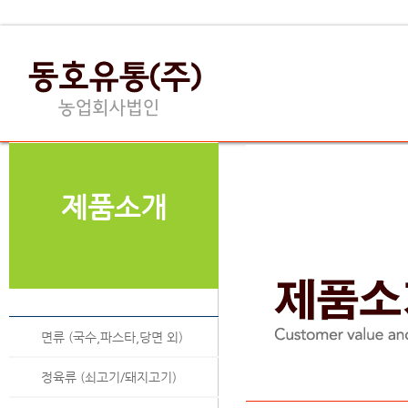
제품소개
면류 (국수,파스타,당면 외)
정육류 (쇠고기/돼지고기)