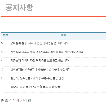
번호
제목
6
양파탈피 활용 '의사가 만든 양파껍질 즙' 너도나도..
5
개인정보 보호법 법률 제12844호(정부조직법) 일부개정 2014. ..
4
제품소개 이외의 다양한 제품을 보유하고 있습니다...
->
견적문의는 고객문의나 제품문의를 이용해 주십시요...
2
울산시, 농수산물도매시장 유통 수산물은 안전..
1
경남도, 올해 농수산물 수출 목표 달성 ‘순풍'..
[처음] ◁ ＜ [
1
] ＞ ▷ [끝]